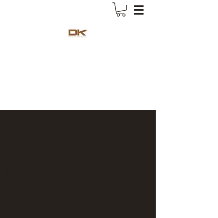
Deck-King
Votre spécialiste terrasse bois exotique
Il n'y a aucun article à afficher
pour le moment.