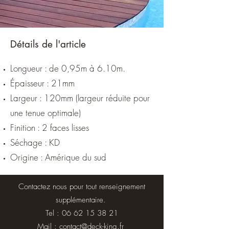
Détails de l'article
Longueur : de 0,95m à 6.10m.
Épaisseur : 21mm
Largeur : 120mm (largeur réduite pour
une tenue optimale)
Finition : 2 faces lisses
Séchage : KD
Origine : Amérique du sud
Contactez nous pour tout renseignement
supplémentaire.
Tel :
06 62 15 38 21
Mail :
contact@deck-king.fr