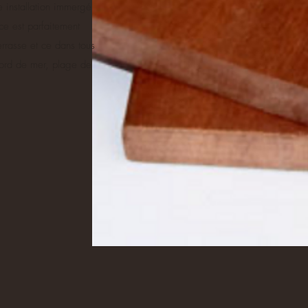
 installation immergé
ce est parfaitement
errasse et ce dans tous
bord de mer, plage de