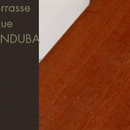
rrasse
que
ANDUBA
 couleur brun-rouge et
plus beaux finis en bois
s fin, le massaranduba
touché : donnant une
.
1100 kg/m3, le
ssences les plus
te densité offre une très
s contraintes mécaniques.