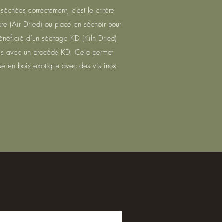
séchées correctement, c'est le critère
bre (Air Dried) ou placé en séchoir pour
 bénéficié d’un séchage KD (Kiln Dried)
bois avec un procédé KD. Cela permet
sse en bois exotique avec des vis inox