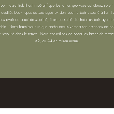
oint essentiel, Il est impératif que les lames que vous achèterez soient 
 qualité. Deux types de séchages existent pour le bois : séché à l'air li
e pas avoir de souci de stabilité, il est conseillé d'acheter un bois ayant
 durable. Notre fournisseur unique sèche exclusivement ses essences de 
le stabilité dans le temps. Nous conseillons de poser les lames de terra
A2, ou A4 en milieu marin.