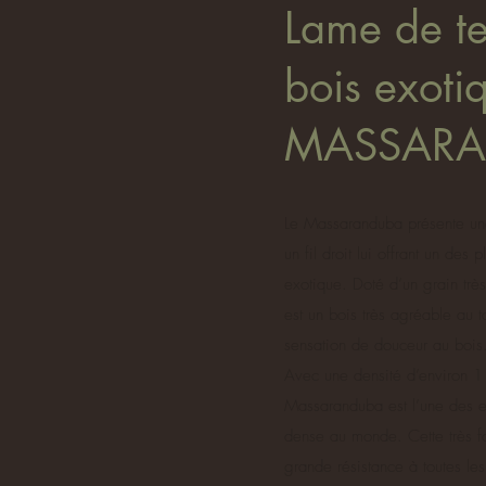
Lame de te
bois exoti
MASSAR
Le Massaranduba présente une
un fil droit lui offrant un des 
exotique. Doté d’un grain trè
est un bois très agréable au 
sensation de douceur au bois
Avec une densité d’environ 
Massaranduba est l’une des e
dense au monde. Cette très for
grande résistance à toutes le