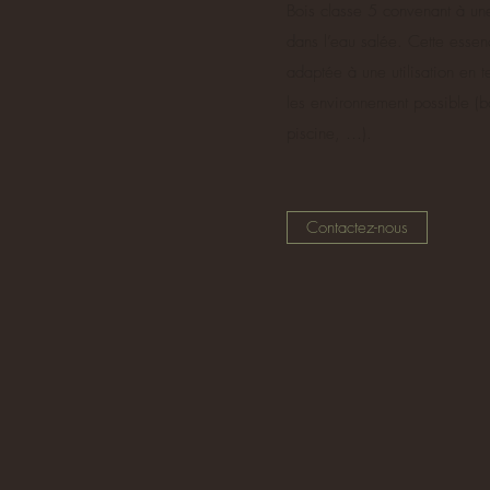
Bois classe 5 convenant à une
dans l’eau salée. Cette essen
adaptée à une utilisation en t
les environnement possible (
piscine, …).
Contactez-nous