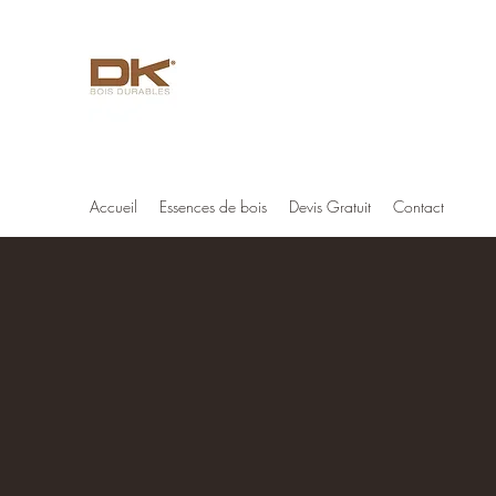
Deck-King
Votre spécialiste terrasse bois exotique
Accueil
Essences de bois
Devis Gratuit
Contact