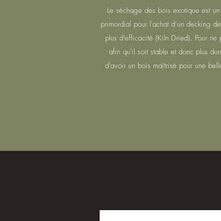
Le séchage des bois exotique est un p
primordial pour l'achat d’un decking de
plus d'efficacité (Kiln Dried). Pour n
afin qu'il soit stable et donc plus
d'avoir un bois maîtrisé pour une bel