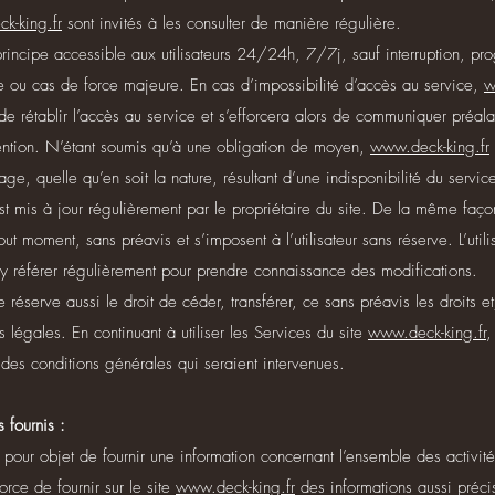
k-king.fr
sont invités à les consulter de manière régulière.
rincipe accessible aux utilisateurs 24/24h, 7/7j, sauf interruption, p
 ou cas de force majeure. En cas d’impossibilité d’accès au service,
w
e rétablir l’accès au service et s’efforcera alors de communiquer préalab
vention. N’étant soumis qu’à une obligation de moyen,
www.deck-king.fr
e, quelle qu’en soit la nature, résultant d’une indisponibilité du servic
t mis à jour régulièrement par le propriétaire du site. De la même faço
ut moment, sans préavis et s’imposent à l’utilisateur sans réserve. L’utilis
’y référer régulièrement pour prendre connaissance des modifications.
 réserve aussi le droit de céder, transférer, ce sans préavis les droits 
légales. En continuant à utiliser les Services du site
www.deck-king.fr
,
 des conditions générales qui seraient intervenues.
 fournis :
pour objet de fournir une information concernant l’ensemble des activité
force de fournir sur le site
www.deck-king.fr
des informations aussi préci