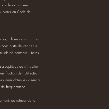
ra considérée comme
t suivants du Code de
aires, informations …) mis
possibilité de vérifier le
tuels de contenus illicites.
usceptibles de s’installer
tification de l’utilisateur,
ées ainsi obtenues visent à
s de fréquentation.
ement, de refuser de la