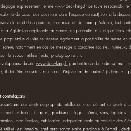
ci dégage expressément le site
www.deck-king.fr
de toute responsabilité v
ssibilité de poser des questions dans l’espace contact) sont à la dispositi
éserve le droit de supprimer, sans mise en demeure préalable, tout con
à la législation applicable en France, en particulier aux dispositions rel
e propriétaire du site se réserve également la possibilité de mettre en c
tilisateur, notamment en cas de message à caractère raciste, injurieux, d
oit le support utilisé (texte, photographie…).
 développeurs du site
www.deck-king.fr
gardent trace de l'adresse mail, e
e, il doit être conscient qu'en cas d'injonction de l’autorité judiciaire il p
et contrefaçons :
propriétaire des droits de propriété intellectuelle ou détient les droits d’
otamment les textes, images, graphismes, logo, icônes, sons, logiciels…
ntation, modification, publication, adaptation totale ou partielle des él
utilisé, est interdite, sauf autorisation écrite préalable à l'email :
deck