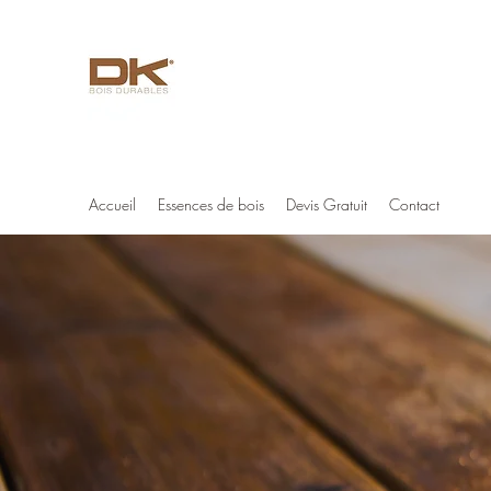
Deck-King
Votre spécialiste terrasse bois exotique
Accueil
Essences de bois
Devis Gratuit
Contact