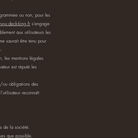
rogrammée ou non, pour les
ww.deck-king.fr
s’engage
lement aux utilisateurs les
ne saurait être tenu pour
e.
n, les mentions légales
ateur est réputé les
et/ou obligations des
 l’utilisateur reconnaît
s de la société.
ses que possible.