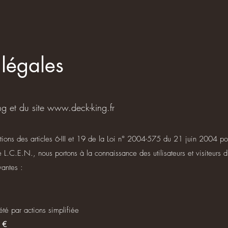
légales
ng et du site
www.deck-king.fr
ions des articles 6-III et 19 de la Loi n° 2004-575 du 21 juin 2004 p
 L.C.E.N., nous portons à la connaissance des utilisateurs et visiteurs d
vantes :
été par actions simplifiée
 €