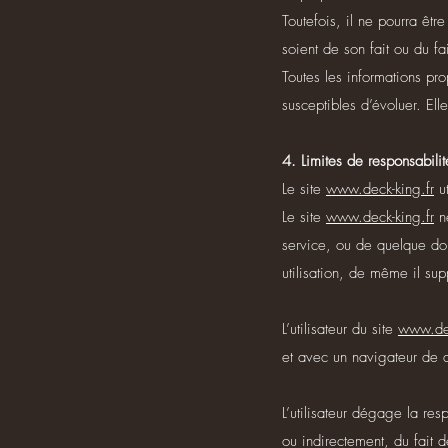
Toutefois, il ne pourra êt
soient de son fait ou du fai
Toutes les informations pr
susceptibles d’évoluer. El
4. Limites de responsabilit
Le site
www.deck-king.fr
ut
Le site
www.deck-king.fr
ne
service, ou de quelque dom
utilisation, de même il sup
L’utilisateur du site
www.dec
et avec un navigateur de d
L’utilisateur dégage la res
ou indirectement, du fait d