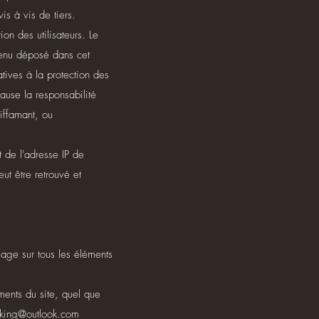
is à vis de tiers.
on des utilisateurs. Le
tenu déposé dans cet
atives à la protection des
ause la responsabilité
iffamant, ou
t de l'adresse IP de
eut être retrouvé et
usage sur tous les éléments
éments du site, quel que
-king@outlook.com