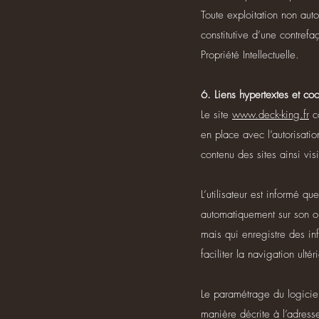
Toute exploitation non aut
constitutive d’une contref
Propriété Intellectuelle.
6. Liens hypertextes et coo
Le site
www.deck-king.fr
co
en place avec l’autorisatio
contenu des sites ainsi vis
L’utilisateur est informé qu
automatiquement sur son ordi
mais qui enregistre des inf
faciliter la navigation ult
Le paramétrage du logiciel
manière décrite à l’adress