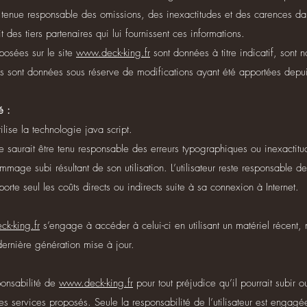
re tenue responsable des omissions, des inexactitudes et des carences dan
t des tiers partenaires qui lui fournissent ces informations.
oposées sur le site
www.deck-king.fr
sont données à titre indicatif, sont n
les sont données sous réserve de modifications ayant été apportées depui
é :
ilise la technologie java script.
 saurait être tenu responsable des erreurs typographiques ou inexactitu
mage subi résultant de son utilisation. L’utilisateur reste responsable 
porte seul les coûts directs ou indirects suite à sa connexion à Internet.
k-king.fr
s’engage à accéder à celui-ci en utilisant un matériel récent,
ernière génération mise à jour.
ponsabilité de
www.deck-king.fr
pour tout préjudice qu’il pourrait subir o
es services proposés. Seule la responsabilité de l’utilisateur est engagée 