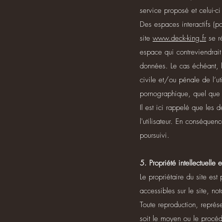
service proposé et celui-
Des espaces interactifs (po
site
www.deck-king.fr
se r
espace qui contreviendrait 
données. Le cas échéant, l
civile et/ou pénale de l’u
pornographique, quel que s
Il est ici rappelé que les
l'utilisateur. En conséquenc
poursuivi.
5. Propriété intellectuelle 
Le propriétaire du site est 
accessibles sur le site, n
Toute reproduction, représe
soit le moyen ou le procédé 