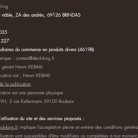
King
rre nôble, ZA des andrés, 69126 BRINDAS
035
 227
édiaires du commerce en produits divers (4619B)
onique :
contact@deck-king.fr
Le gérant Henni KEBAILI
cation est : Henni KEBAILI
e la publication
ication est une personne physique
: OVH, 2 rue Kellermann 59100 Roubaix
tilisation du site et des services proposés :
k-king.fr
implique l’acceptation pleine et entière des conditions générales
ilisation sont susceptibles d’être modifiées ou complétées à tout moment,