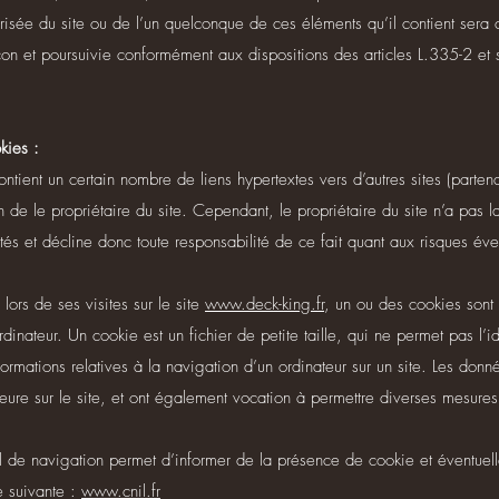
orisée du site ou de l’un quelconque de ces éléments qu’il contient se
açon et poursuivie conformément aux dispositions des articles L.335-2 e
kies :
ntient un certain nombre de liens hypertextes vers d’autres sites (parten
n de le propriétaire du site. Cependant, le propriétaire du site n’a pas la 
ités et décline donc toute responsabilité de ce fait quant aux risques éven
e lors de ses visites sur le site
www.deck-king.fr
, un ou des cookies sont s
nateur. Un cookie est un fichier de petite taille, qui ne permet pas l’iden
ormations relatives à la navigation d’un ordinateur sur un site. Les donn
érieure sur le site, et ont également vocation à permettre diverses mesure
 de navigation permet d’informer de la présence de cookie et éventuell
e suivante :
www.cnil.fr