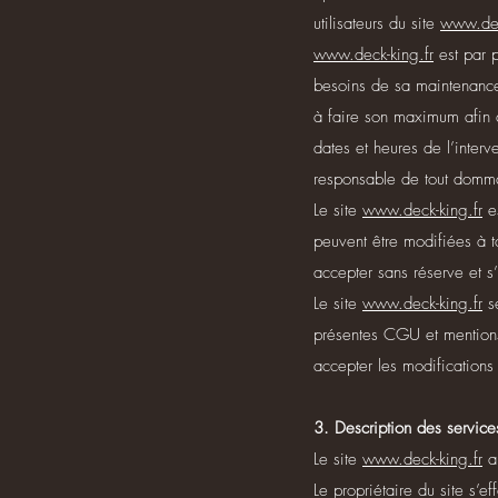
utilisateurs du site
www.dec
www.deck-king.fr
est par p
besoins de sa maintenance
à faire son maximum afin d
dates et heures de l’inter
responsable de tout dommag
Le site
www.deck-king.fr
es
peuvent être modifiées à to
accepter sans réserve et s
Le site
www.deck-king.fr
se
présentes CGU et mentions 
accepter les modifications
3. Description des services
Le site
www.deck-king.fr
a 
Le propriétaire du site s’ef